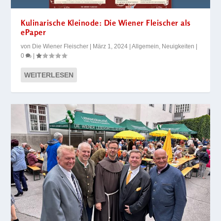
Kulinarische Kleinode: Die Wiener Fleischer als
ePaper
von
Die Wiener Fleischer
|
März 1, 2024
|
Allgemein
,
Neuigkeiten
|
0
|
WEITERLESEN