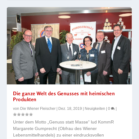
Die ganze Welt des Genusses mit heimischen
Produkten
von
Die Wiener Fleischer
|
Dez. 18, 2019
|
Neuigkeiten
|
0
|
Unter dem Motto „Genuss statt Masse“ lud KommR
Margarete Gumprecht (Obfrau des Wiener
Lebensmittelhandels) zu einer eindrucksvollen