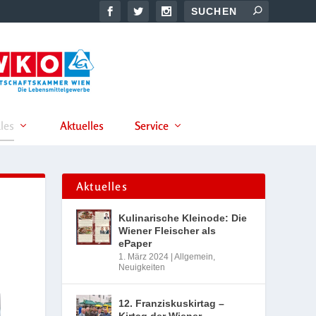
les
Aktuelles
Service
Aktuelles
Kulinarische Kleinode: Die
Wiener Fleischer als
ePaper
1. März 2024
|
Allgemein
,
Neuigkeiten
12. Franziskuskirtag –
Kirtag der Wiener