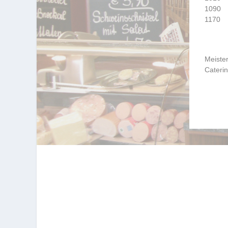
1090
1170
Meiste
Cateri