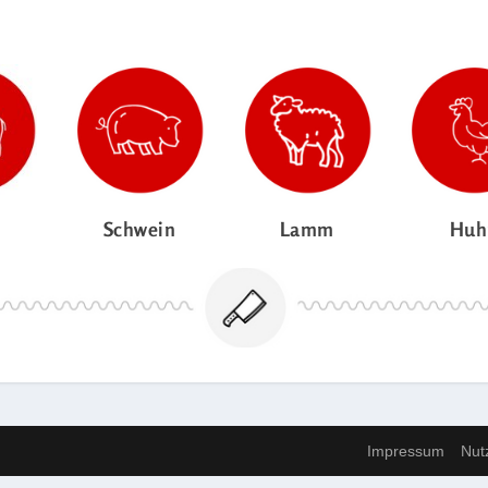
Schwein
Lamm
Huh
Impressum
Nut