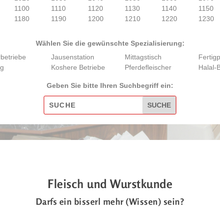
1100
1110
1120
1130
1140
1150
1180
1190
1200
1210
1220
1230
Wählen Sie die gewünschte Spezialisierung:
rbetriebe
Jausenstation
Mittagstisch
Fertig
ng
Koshere Betriebe
Pferdefleischer
Halal-
Geben Sie bitte Ihren Suchbegriff ein:
Fleisch und Wurstkunde
Darfs ein bisserl mehr (Wissen) sein?