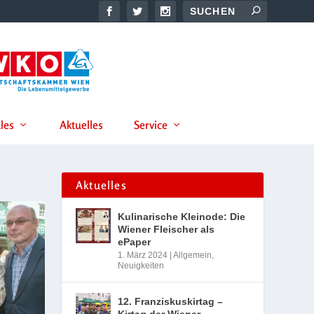
les
Aktuelles
Service
Aktuelles
Kulinarische Kleinode: Die
Wiener Fleischer als
ePaper
1. März 2024
|
Allgemein
,
Neuigkeiten
12. Franziskuskirtag –
Kirtag der Wiener