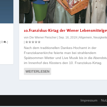
10.Franziskus-Kirtag der Wiener Lebensmittelg
von
Die Wiener Fleischer
|
Sep. 16, 2019
|
Allgemein
,
Neuigkeit
|
0
|
|
Nach dem traditionellen Dankes-Hochamt in der
Franziskanerkirche feierte man bei strahlendem
Spätsommer-Wetter und Live Musik bis in die Abendst
im Innenhof des Klosters den 10. Franziskus-Kirtag.
WEITERLESEN
Impressum
Nut