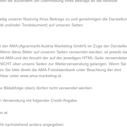
chen wir außerdem um Übermittlung Ihres Beitrags an die Adresse
zeitig unserer Nutzung Ihres Beitrags zu und genehmigen die Darstellu
 Bild und/oder Tondokument) auf unseren Seiten.
 der AMA (Agrarmarkt Austria Marketing GmbH) im Zuge der Darstell
 Wenn diese Bilder auf unseren Seiten verwendet werden, ist jeweils d
l mit AMA und der Anzahl der auf der jeweiligen HTML-Seite verwendete
n NICHT über unsere Seiten zur Weiterverwendung gelangen. Wenn Sie
en Sie bitte direkt die AMA-Fotodatenbank unter Beachtung der dort
chbar unter
www.ama-marketing.at
.
e Bildabfolge oben) dürfen nicht verwendet werden.
len Verwendung mit folgender Credit-Angabe:
er.at:
nicht nachstehend anders angegeben: