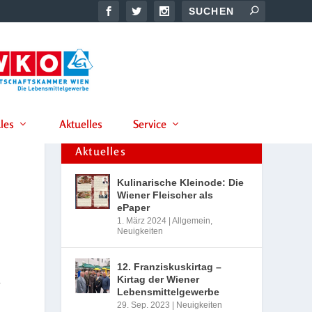
les
Aktuelles
Service
Aktuelles
Kulinarische Kleinode: Die
Wiener Fleischer als
ePaper
1. März 2024
|
Allgemein
,
Neuigkeiten
12. Franziskuskirtag –
Kirtag der Wiener
r
Lebensmittelgewerbe
29. Sep. 2023
|
Neuigkeiten