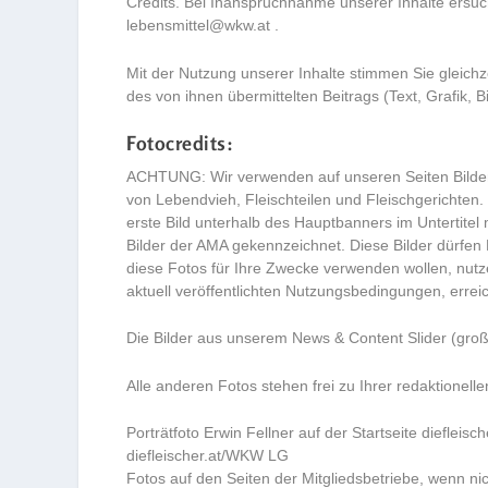
Credits. Bei Inanspruchnahme unserer Inhalte ersu
lebensmittel@wkw.at
.
Mit der Nutzung unserer Inhalte stimmen Sie gleich
des von ihnen übermittelten Beitrags (Text, Grafik,
Fotocredits:
ACHTUNG: Wir verwenden auf unseren Seiten Bilder
von Lebendvieh, Fleischteilen und Fleischgerichten.
erste Bild unterhalb des Hauptbanners im Untertite
Bilder der AMA gekennzeichnet. Diese Bilder dürfe
diese Fotos für Ihre Zwecke verwenden wollen, nutz
aktuell veröffentlichten Nutzungsbedingungen, errei
Die Bilder aus unserem News & Content Slider (groß
Alle anderen Fotos stehen frei zu Ihrer redaktionel
Porträtfoto Erwin Fellner auf der Startseite diefleisch
diefleischer.at/WKW LG
Fotos auf den Seiten der Mitgliedsbetriebe, wenn 