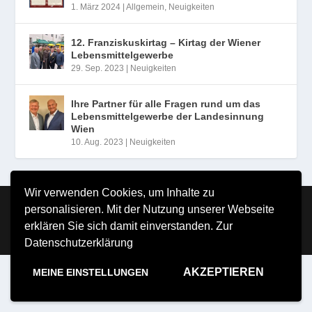
1. März 2024
|
Allgemein
,
Neuigkeiten
12. Franziskuskirtag – Kirtag der Wiener
Lebensmittelgewerbe
29. Sep. 2023
|
Neuigkeiten
Ihre Partner für alle Fragen rund um das
Lebensmittelgewerbe der Landesinnung
Wien
10. Aug. 2023
|
Neuigkeiten
Wir verwenden Cookies, um Inhalte zu
Copyright MILDE VERLAG Michael Milde e.U. 2026
personalisieren. Mit der Nutzung unserer Webseite
Impressum
Nutzungsbestimmungen
Datenschutzerklärung
erklären Sie sich damit einverstanden.
Zur
Datenschutzerklärung
AKZEPTIEREN
MEINE EINSTELLUNGEN