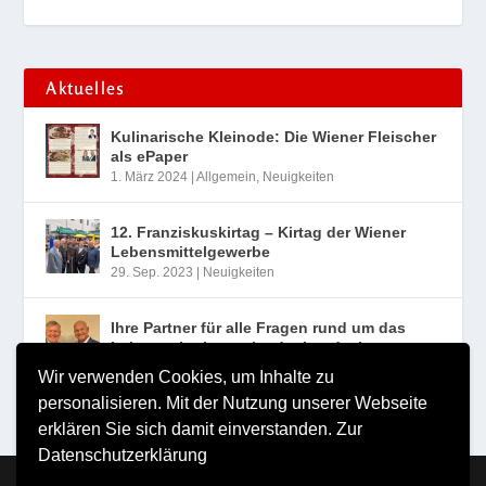
Aktuelles
Kulinarische Kleinode: Die Wiener Fleischer
als ePaper
1. März 2024
|
Allgemein
,
Neuigkeiten
12. Franziskuskirtag – Kirtag der Wiener
Lebensmittelgewerbe
29. Sep. 2023
|
Neuigkeiten
Ihre Partner für alle Fragen rund um das
Lebensmittelgewerbe der Landesinnung
Wien
Wir verwenden Cookies, um Inhalte zu
10. Aug. 2023
|
Neuigkeiten
personalisieren. Mit der Nutzung unserer Webseite
erklären Sie sich damit einverstanden.
Zur
Datenschutzerklärung
Copyright MILDE VERLAG Michael Milde e.U. 2026