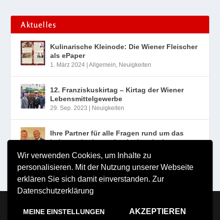
Aktuelles
Kulinarische Kleinode: Die Wiener Fleischer
als ePaper
1. März 2024
|
Allgemein
,
Neuigkeiten
12. Franziskuskirtag – Kirtag der Wiener
Lebensmittelgewerbe
29. Sep. 2023
|
Neuigkeiten
Ihre Partner für alle Fragen rund um das
Lebensmittelgewerbe der Landesinnung
Wien
Wir verwenden Cookies, um Inhalte zu
10. Aug. 2023
|
Neuigkeiten
personalisieren. Mit der Nutzung unserer Webseite
erklären Sie sich damit einverstanden.
Zur
Datenschutzerklärung
Copyright MILDE VERLAG Michael Milde e.U. 2026
AKZEPTIEREN
MEINE EINSTELLUNGEN
Impressum
Nutzungsbestimmungen
Datenschutzerklärung