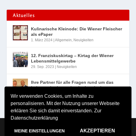
Aktuelles
Kulinarische Kleinode: Die Wiener Fleischer
als ePaper
1. März 2024
|
Allgemein
,
Neuigkeiten
12. Franziskuskirtag – Kirtag der Wiener
Lebensmittelgewerbe
29. Sep. 2023
|
Neuigkeiten
Ihre Partner für alle Fragen rund um das
Lebensmittelgewerbe der Landesinnung
Wien
Wir verwenden Cookies, um Inhalte zu
10. Aug. 2023
|
Neuigkeiten
personalisieren. Mit der Nutzung unserer Webseite
erklären Sie sich damit einverstanden.
Zur
Datenschutzerklärung
Copyright MILDE VERLAG Michael Milde e.U. 2026
AKZEPTIEREN
MEINE EINSTELLUNGEN
Impressum
Nutzungsbestimmungen
Datenschutzerklärung