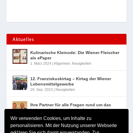
Aktuelles
Kulinarische Kleinode: Die Wiener Fleischer
als ePaper
1. März 2024
|
Allgemein
,
Neuigkeiten
12. Franziskuskirtag – Kirtag der Wiener
Lebensmittelgewerbe
29. Sep. 2023
|
Neuigkeiten
Ihre Partner für alle Fragen rund um das
Lebensmittelgewerbe der Landesinnung
Wien
Wir verwenden Cookies, um Inhalte zu
10. Aug. 2023
|
Neuigkeiten
personalisieren. Mit der Nutzung unserer Webseite
erklären Sie sich damit einverstanden.
Zur