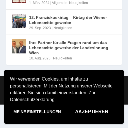
1. März 2024
|
Allgemein
,
Neuigkeiten
12. Franziskuskirtag – Kirtag der Wiener
Lebensmittelgewerbe
29. Sep. 2023
|
Neuigkeiten
Ihre Partner für alle Fragen rund um das
Lebensmittelgewerbe der Landesinnung
Wien
10. Aug. 2023
|
Neuigkeiten
Wir verwenden Cookies, um Inhalte zu
Copyright MILDE VERLAG Michael Milde e.U. 2026
personalisieren. Mit der Nutzung unserer Webseite
Impressum
Nutzungsbestimmungen
Datenschutzerklärung
erklären Sie sich damit einverstanden.
Zur
Datenschutzerklärung
AKZEPTIEREN
MEINE EINSTELLUNGEN