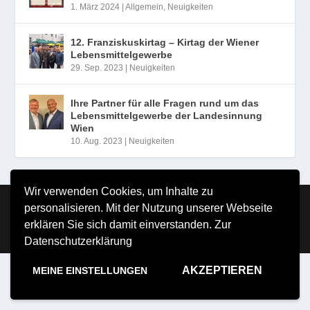
1. März 2024
|
Allgemein
,
Neuigkeiten
12. Franziskuskirtag – Kirtag der Wiener
Lebensmittelgewerbe
29. Sep. 2023
|
Neuigkeiten
Ihre Partner für alle Fragen rund um das
Lebensmittelgewerbe der Landesinnung
Wien
10. Aug. 2023
|
Neuigkeiten
Wir verwenden Cookies, um Inhalte zu
Copyright MILDE VERLAG Michael Milde e.U. 2026
personalisieren. Mit der Nutzung unserer Webseite
Impressum
Nutzungsbestimmungen
Datenschutzerklärung
erklären Sie sich damit einverstanden.
Zur
Datenschutzerklärung
AKZEPTIEREN
MEINE EINSTELLUNGEN