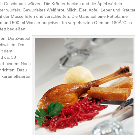
ach Geschmack würzen. Die Kräuter hacken und die Äpfel würfeln.
r würfeln. Gewürfeltes Weißbrot, Milch, Eier, Äpfel, Leber und Kräute
 der Masse füllen und verschließen. Die Gans auf eine Fettpfanne
gen und 500 ml Wasser angießen. Im vorgeheizten Ofen bei 180Â°C ca.
fett begießen.
en. Die Zwiebel
chwitzen. Das
it dem
nd ca. 30
rf binden. Noch
richten. Dazu
 karamellisierten