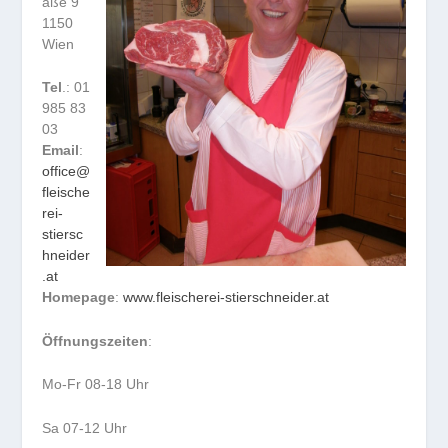
aße 9
1150
Wien
Tel
.: 01
985 83
03
Email
:
office@
fleische
rei-
stiersc
hneider
.at
Homepage
:
www.fleischerei-stierschneider.at
Öffnungszeiten
:
Mo-Fr 08-18 Uhr
Sa 07-12 Uhr