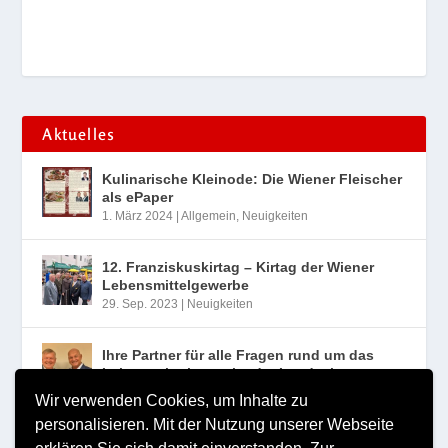
Aktuelles
Kulinarische Kleinode: Die Wiener Fleischer
als ePaper
1. März 2024
|
Allgemein
,
Neuigkeiten
12. Franziskuskirtag – Kirtag der Wiener
Lebensmittelgewerbe
29. Sep. 2023
|
Neuigkeiten
Ihre Partner für alle Fragen rund um das
Lebensmittelgewerbe der Landesinnung
Wien
Wir verwenden Cookies, um Inhalte zu
10. Aug. 2023
|
Neuigkeiten
personalisieren. Mit der Nutzung unserer Webseite