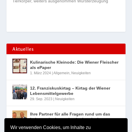
Tierkörper, weiters ausgenommen Wursterzeugung
Aktuelles
Kulinarische Kleinode: Die Wiener Fleischer
als ePaper
1. März 2024
|
Allgemein
,
Neuigkeiten
12. Franziskuskirtag – Kirtag der Wiener
Lebensmittelgewerbe
29. Sep. 2023
|
Neuigkeiten
Ihre Partner für alle Fragen rund um das
Lebensmittelgewerbe der Landesinnung
Wien
Wir verwenden Cookies, um Inhalte zu
10. Aug. 2023
|
Neuigkeiten