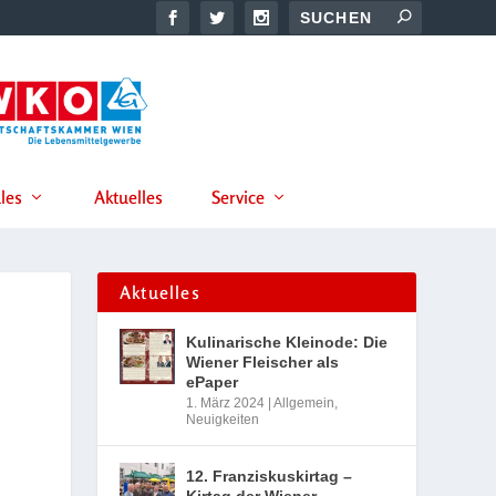
les
Aktuelles
Service
Aktuelles
Kulinarische Kleinode: Die
Wiener Fleischer als
ePaper
1. März 2024
|
Allgemein
,
Neuigkeiten
12. Franziskuskirtag –
Kirtag der Wiener