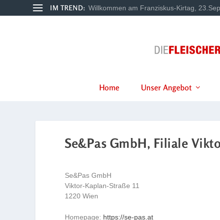
IM TREND:
Willkommen am Franziskus-Kirtag, 23.Sep
Home
Unser Angebot
Se&Pas GmbH, Filiale Vikto
Se&Pas GmbH
Viktor-Kaplan-Straße 11
1220 Wien
Homepage:
https://se-pas.at