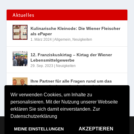
Aktuelles
Kulinarische Kleinode: Die Wiener Fleischer
als ePaper
1. März 2024
|
Allgemein
,
Neuigkeiten
12. Franziskuskirtag – Kirtag der Wiener
Lebensmittelgewerbe
29. Sep. 2023
|
Neuigkeiten
Ihre Partner für alle Fragen rund um das
Lebensmittelgewerbe der Landesinnung
Wien
Wir verwenden Cookies, um Inhalte zu
10. Aug. 2023
|
Neuigkeiten
personalisieren. Mit der Nutzung unserer Webseite
erklären Sie sich damit einverstanden.
Zur
Datenschutzerklärung
Copyright MILDE VERLAG Michael Milde e.U. 2026
AKZEPTIEREN
MEINE EINSTELLUNGEN
Impressum
Nutzungsbestimmungen
Datenschutzerklärung