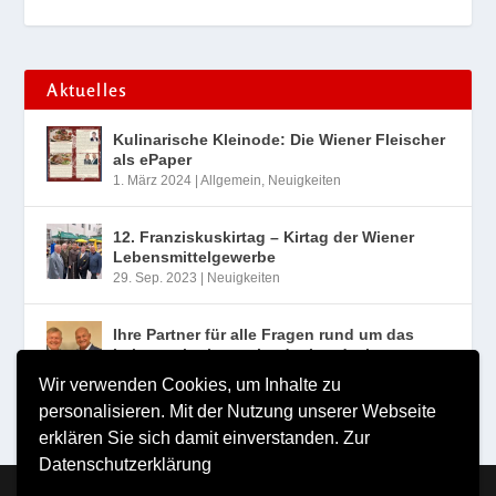
Aktuelles
Kulinarische Kleinode: Die Wiener Fleischer
als ePaper
1. März 2024
|
Allgemein
,
Neuigkeiten
12. Franziskuskirtag – Kirtag der Wiener
Lebensmittelgewerbe
29. Sep. 2023
|
Neuigkeiten
Ihre Partner für alle Fragen rund um das
Lebensmittelgewerbe der Landesinnung
Wien
Wir verwenden Cookies, um Inhalte zu
10. Aug. 2023
|
Neuigkeiten
personalisieren. Mit der Nutzung unserer Webseite
erklären Sie sich damit einverstanden.
Zur
Datenschutzerklärung
Copyright MILDE VERLAG Michael Milde e.U. 2026