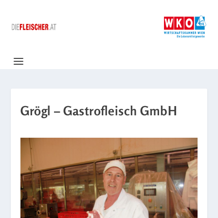
Grögl – Gastrofleisch GmbH