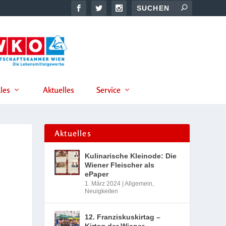
les
Aktuelles
Service
Aktuelles
Kulinarische Kleinode: Die
Wiener Fleischer als
ePaper
1. März 2024
|
Allgemein
,
Neuigkeiten
12. Franziskuskirtag –
Kirtag der Wiener