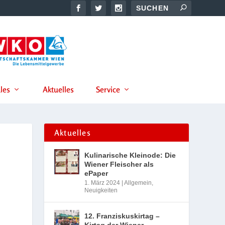
les
Aktuelles
Service
Aktuelles
Kulinarische Kleinode: Die
Wiener Fleischer als
ePaper
1. März 2024
|
Allgemein
,
Neuigkeiten
12. Franziskuskirtag –
Kirtag der Wiener