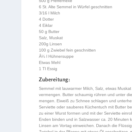
500 g Pfefferhexe
6 St. Alte Semmel in Würfel geschnitten
3/16 l Milch
4 Dotter
4 Eiklar
50 g Butter
Salz, Muskat
200g Linsen
100 g Zwiebel fein geschnitten
Â¼ l Hühnersuppe
Etwas Mehl
1 Tl Essig
Zubereitung:
Semmel mit lauwarmer Milch, Salz, etwas Muskat 
vermengen. Butter schaumig rühren und unter di
mengen. Eiweiß zu Schnee schlagen und unterhe
Serviette oder sauberes Küchentuch mit Butter be
zu einer Wurst formen und mit der Serviette einro
Enden binden und in Salzwasser ca. 20 Minuten k
Linsen am Vortag einweichen. Danach die Flüssig
Zwiebel in der Pfanne mit etwas Öl anschwitzen, 