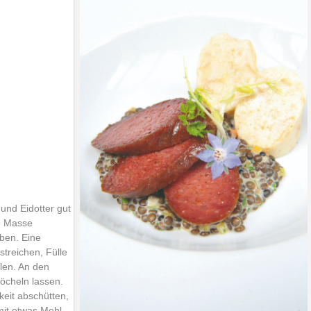
und Eidotter gut
e Masse
ben. Eine
streichen, Fülle
llen. An den
öcheln lassen.
keit abschütten,
mit etwas Mehl